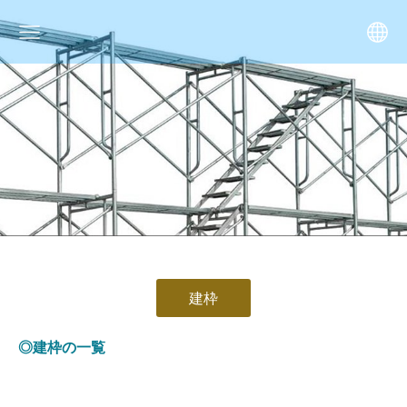
建枠
◎
建枠
の一覧